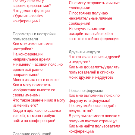
Почему я не могу
Я не могу отправить личные
зарегистрироваться?
сообщения!
Что делает функция
Я постоянно получаю
«Удалить cookies
нежелательные личные
конференции»?
сообщения!
Я получил спам или
Параметры и настройки
оскорбительный email от
пользователя
кого-то с этой конференции!
Как мне изменить мои
настройки?
Друзья и недруги
На конференции
Что означают списки друзей
неправильное время!
и недругов?
Я изменил часовой пояс, но
Как мне добавлять/удалять
время всё равно
пользователей в списках
неправильное!
моих друзей и недругов?
Моего языка нет в списке!
Как я могу поместить
изображение вместе со
Поиск по форумам
своим именем?
Как мне выполнить поиск по
Что такое звание и как я могу
форуму или форумам?
изменить его?
Почему мой поиск не даёт
Когда я щёлкаю по ссылке
результатов?
«email», от меня требуют
В результате моего поиска я
войти на конференцию!
получил пустую страницу!
Как мне найти пользователя
конференции?
Создание сообщений