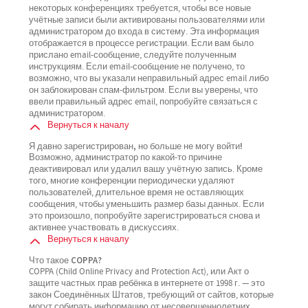
некоторых конференциях требуется, чтобы все новые
учётные записи были активированы пользователями или
администратором до входа в систему. Эта информация
отображается в процессе регистрации. Если вам было
прислано email-сообщение, следуйте полученным
инструкциям. Если email-сообщение не получено, то
возможно, что вы указали неправильный адрес email либо
он заблокирован спам-фильтром. Если вы уверены, что
ввели правильный адрес email, попробуйте связаться с
администратором.
Вернуться к началу
Я давно зарегистрирован, но больше не могу войти!
Возможно, администратор по какой-то причине
деактивировал или удалил вашу учётную запись. Кроме
того, многие конференции периодически удаляют
пользователей, длительное время не оставляющих
сообщения, чтобы уменьшить размер базы данных. Если
это произошло, попробуйте зарегистрироваться снова и
активнее участвовать в дискуссиях.
Вернуться к началу
Что такое COPPA?
COPPA (Child Online Privacy and Protection Act), или Акт о
защите частных прав ребёнка в интернете от 1998 г. — это
закон Соединённых Штатов, требующий от сайтов, которые
могут собирать информацию от несовершеннолетних