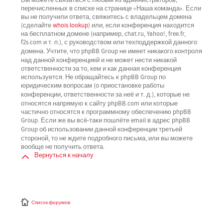
перечисленных в списке на странице «Наша команда». Если
вы не получили ответа, свяжитесь с владельцем домена
(сделайте
whois lookup
) или, если конференция находится
на бесплатном домене (например, chat.ru, Yahoo!, free.fr,
f2s.com и т. п.), с руководством или техподдержкой данного
не имеет никакого контроля
домена. Учтите, что phpBB Group
над данной конференцией
и не может нести никакой
ответственности за то, кем и как данная конференция
используется. Не обращайтесь к phpBB Group по
юридическим вопросам (о приостановке работы
не
конференции, ответственности за неё и т. д.), которые
относятся напрямую
к сайту phpBB.com или которые
частично относятся к программному обеспечению phpBB
Group. Если же вы всё-таки пошлёте email в адрес phpBB
третьей
Group об использовании данной конференции
стороной
, то не ждите подробного письма, или вы можете
вообще не получить ответа.
Вернуться к началу
Список форумов