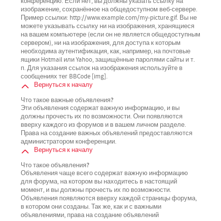
конференцию. Если нет, вы должны указать ссылку на
изображение, сохранённое на общедоступном веб-сервере.
Пример ссылки: http://www.example.com/my-picture.gif. Вы не
можете указывать ссылку ни на изображения, хранящиеся
на вашем компьютере (если он не является общедоступным
сервером), ни на изображения, для доступа к которым
необходима аутентификация, как, например, на почтовые
ящики Hotmail или Yahoo, защищённые паролями сайты и т.
п. Для указания ссылок на изображения используйте в
сообщениях тег BBCode [img].
Вернуться к началу
Что такое важные объявления?
Эти объявления содержат важную информацию, и вы
должны прочесть их по возможности. Они появляются
вверху каждого из форумов и в вашем личном разделе.
Права на создание важных объявлений предоставляются
администратором конференции.
Вернуться к началу
Что такое объявления?
Объявления чаще всего содержат важную информацию
для форума, на котором вы находитесь в настоящий
момент, и вы должны прочесть их по возможности.
Объявления появляются вверху каждой страницы форума,
в котором они созданы. Так же, как и с важными
объявлениями, права на создание объявлений