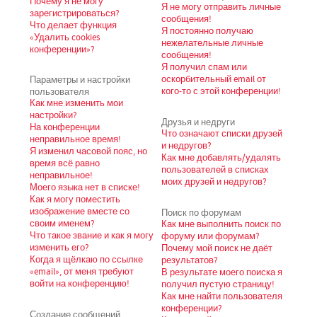
Почему я не могу
Я не могу отправить личные
зарегистрироваться?
сообщения!
Что делает функция
Я постоянно получаю
«Удалить cookies
нежелательные личные
конференции»?
сообщения!
Я получил спам или
Параметры и настройки
оскорбительный email от
пользователя
кого-то с этой конференции!
Как мне изменить мои
настройки?
Друзья и недруги
На конференции
Что означают списки друзей
неправильное время!
и недругов?
Я изменил часовой пояс, но
Как мне добавлять/удалять
время всё равно
пользователей в списках
неправильное!
моих друзей и недругов?
Моего языка нет в списке!
Как я могу поместить
изображение вместе со
Поиск по форумам
своим именем?
Как мне выполнить поиск по
Что такое звание и как я могу
форуму или форумам?
изменить его?
Почему мой поиск не даёт
Когда я щёлкаю по ссылке
результатов?
«email», от меня требуют
В результате моего поиска я
войти на конференцию!
получил пустую страницу!
Как мне найти пользователя
конференции?
Создание сообщений