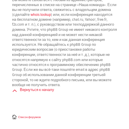
перечисленных в списке на странице «Наша команда». Если
вы не получили ответа, свяжитесь с владельцем домена
(сделайте
whois lookup
) или, если конференция находится
на бесплатном домене (например, chat.ru, Yahoo!, free.fr,
f2s.com и т. п.), с руководством или техподдержкой данного
не имеет никакого контроля
домена. Учтите, что phpBB Group
над данной конференцией
и не может нести никакой
ответственности за то, кем и как данная конференция
используется. Не обращайтесь к phpBB Group по
юридическим вопросам (о приостановке работы
не
конференции, ответственности за неё и т. д.), которые
относятся напрямую
к сайту phpBB.com или которые
частично относятся к программному обеспечению phpBB
Group. Если же вы всё-таки пошлёте email в адрес phpBB
третьей
Group об использовании данной конференции
стороной
, то не ждите подробного письма, или вы можете
вообще не получить ответа.
Вернуться к началу
Список форумов