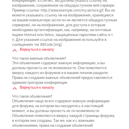
конференцию. Если нет, вы должны указать ссылку на
изображение, сохранённое на общедоступном веб-сервере.
Пример ссылки: http://www.example.com/my-picture.gif. Вы не
можете указывать ссылку ни на изображения, хранящиеся
на вашем компьютере (если он не является общедоступным
сервером), ни на изображения, для доступа к которым
необходима аутентификация, как, например, на почтовые
ящики Hotmail или Yahoo, защищённые паролями сайты и т.
п. Для указания ссылок на изображения используйте в
сообщениях тег BBCode [img].
Вернуться к началу
Что такое важные объявления?
Эти объявления содержат важную информацию, и вы
должны прочесть их по возможности. Они появляются
вверху каждого из форумов и в вашем личном разделе.
Права на создание важных объявлений предоставляются
администратором конференции.
Вернуться к началу
Что такое объявления?
Объявления чаще всего содержат важную информацию
для форума, на котором вы находитесь в настоящий
момент, и вы должны прочесть их по возможности.
Объявления появляются вверху каждой страницы форума,
в котором они созданы. Так же, как и с важными
объявлениями, права на создание объявлений