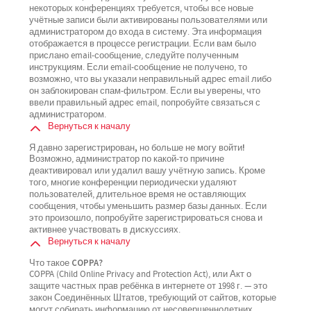
некоторых конференциях требуется, чтобы все новые
учётные записи были активированы пользователями или
администратором до входа в систему. Эта информация
отображается в процессе регистрации. Если вам было
прислано email-сообщение, следуйте полученным
инструкциям. Если email-сообщение не получено, то
возможно, что вы указали неправильный адрес email либо
он заблокирован спам-фильтром. Если вы уверены, что
ввели правильный адрес email, попробуйте связаться с
администратором.
Вернуться к началу
Я давно зарегистрирован, но больше не могу войти!
Возможно, администратор по какой-то причине
деактивировал или удалил вашу учётную запись. Кроме
того, многие конференции периодически удаляют
пользователей, длительное время не оставляющих
сообщения, чтобы уменьшить размер базы данных. Если
это произошло, попробуйте зарегистрироваться снова и
активнее участвовать в дискуссиях.
Вернуться к началу
Что такое COPPA?
COPPA (Child Online Privacy and Protection Act), или Акт о
защите частных прав ребёнка в интернете от 1998 г. — это
закон Соединённых Штатов, требующий от сайтов, которые
могут собирать информацию от несовершеннолетних