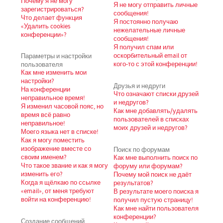
Почему я не могу
Я не могу отправить личные
зарегистрироваться?
сообщения!
Что делает функция
Я постоянно получаю
«Удалить cookies
нежелательные личные
конференции»?
сообщения!
Я получил спам или
Параметры и настройки
оскорбительный email от
пользователя
кого-то с этой конференции!
Как мне изменить мои
настройки?
Друзья и недруги
На конференции
Что означают списки друзей
неправильное время!
и недругов?
Я изменил часовой пояс, но
Как мне добавлять/удалять
время всё равно
пользователей в списках
неправильное!
моих друзей и недругов?
Моего языка нет в списке!
Как я могу поместить
изображение вместе со
Поиск по форумам
своим именем?
Как мне выполнить поиск по
Что такое звание и как я могу
форуму или форумам?
изменить его?
Почему мой поиск не даёт
Когда я щёлкаю по ссылке
результатов?
«email», от меня требуют
В результате моего поиска я
войти на конференцию!
получил пустую страницу!
Как мне найти пользователя
конференции?
Создание сообщений