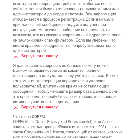
некоторых конференциях требуется, чтобы все новые
учётные записи были активированы пользователями или
администратором до входа в систему. Эта информация
отображается в процессе регистрации. Если вам было
прислано email-сообщение, следуйте полученным
инструкциям. Если email-сообщение не получено, то
возможно, что вы указали неправильный адрес email либо
он заблокирован спам-фильтром. Если вы уверены, что
ввели правильный адрес email, попробуйте связаться с
администратором.
Вернуться к началу
Я давно зарегистрирован, но больше не могу войти!
Возможно, администратор по какой-то причине
деактивировал или удалил вашу учётную запись. Кроме
того, многие конференции периодически удаляют
пользователей, длительное время не оставляющих
сообщения, чтобы уменьшить размер базы данных. Если
это произошло, попробуйте зарегистрироваться снова и
активнее участвовать в дискуссиях.
Вернуться к началу
Что такое COPPA?
COPPA (Child Online Privacy and Protection Act), или Акт о
защите частных прав ребёнка в интернете от 1998 г. — это
закон Соединённых Штатов, требующий от сайтов, которые
могут собирать информацию от несовершеннолетних