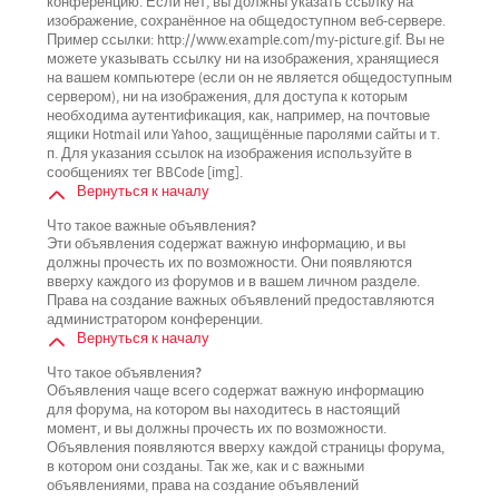
конференцию. Если нет, вы должны указать ссылку на
изображение, сохранённое на общедоступном веб-сервере.
Пример ссылки: http://www.example.com/my-picture.gif. Вы не
можете указывать ссылку ни на изображения, хранящиеся
на вашем компьютере (если он не является общедоступным
сервером), ни на изображения, для доступа к которым
необходима аутентификация, как, например, на почтовые
ящики Hotmail или Yahoo, защищённые паролями сайты и т.
п. Для указания ссылок на изображения используйте в
сообщениях тег BBCode [img].
Вернуться к началу
Что такое важные объявления?
Эти объявления содержат важную информацию, и вы
должны прочесть их по возможности. Они появляются
вверху каждого из форумов и в вашем личном разделе.
Права на создание важных объявлений предоставляются
администратором конференции.
Вернуться к началу
Что такое объявления?
Объявления чаще всего содержат важную информацию
для форума, на котором вы находитесь в настоящий
момент, и вы должны прочесть их по возможности.
Объявления появляются вверху каждой страницы форума,
в котором они созданы. Так же, как и с важными
объявлениями, права на создание объявлений