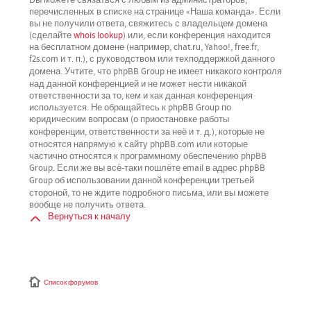
перечисленных в списке на странице «Наша команда». Если
вы не получили ответа, свяжитесь с владельцем домена
(сделайте
whois lookup
) или, если конференция находится
на бесплатном домене (например, chat.ru, Yahoo!, free.fr,
f2s.com и т. п.), с руководством или техподдержкой данного
не имеет никакого контроля
домена. Учтите, что phpBB Group
над данной конференцией
и не может нести никакой
ответственности за то, кем и как данная конференция
используется. Не обращайтесь к phpBB Group по
юридическим вопросам (о приостановке работы
не
конференции, ответственности за неё и т. д.), которые
относятся напрямую
к сайту phpBB.com или которые
частично относятся к программному обеспечению phpBB
Group. Если же вы всё-таки пошлёте email в адрес phpBB
третьей
Group об использовании данной конференции
стороной
, то не ждите подробного письма, или вы можете
вообще не получить ответа.
Вернуться к началу
Список форумов