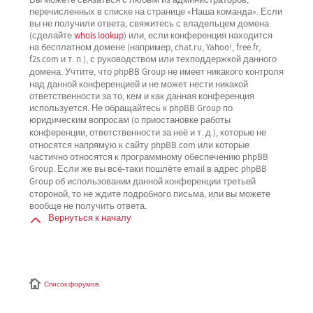
перечисленных в списке на странице «Наша команда». Если
вы не получили ответа, свяжитесь с владельцем домена
(сделайте
whois lookup
) или, если конференция находится
на бесплатном домене (например, chat.ru, Yahoo!, free.fr,
f2s.com и т. п.), с руководством или техподдержкой данного
не имеет никакого контроля
домена. Учтите, что phpBB Group
над данной конференцией
и не может нести никакой
ответственности за то, кем и как данная конференция
используется. Не обращайтесь к phpBB Group по
юридическим вопросам (о приостановке работы
не
конференции, ответственности за неё и т. д.), которые
относятся напрямую
к сайту phpBB.com или которые
частично относятся к программному обеспечению phpBB
Group. Если же вы всё-таки пошлёте email в адрес phpBB
третьей
Group об использовании данной конференции
стороной
, то не ждите подробного письма, или вы можете
вообще не получить ответа.
Вернуться к началу
Список форумов