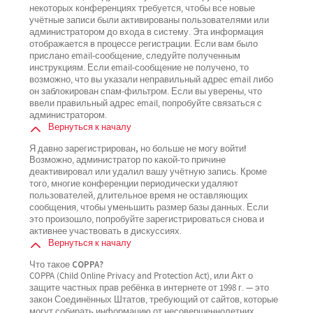
некоторых конференциях требуется, чтобы все новые
учётные записи были активированы пользователями или
администратором до входа в систему. Эта информация
отображается в процессе регистрации. Если вам было
прислано email-сообщение, следуйте полученным
инструкциям. Если email-сообщение не получено, то
возможно, что вы указали неправильный адрес email либо
он заблокирован спам-фильтром. Если вы уверены, что
ввели правильный адрес email, попробуйте связаться с
администратором.
Вернуться к началу
Я давно зарегистрирован, но больше не могу войти!
Возможно, администратор по какой-то причине
деактивировал или удалил вашу учётную запись. Кроме
того, многие конференции периодически удаляют
пользователей, длительное время не оставляющих
сообщения, чтобы уменьшить размер базы данных. Если
это произошло, попробуйте зарегистрироваться снова и
активнее участвовать в дискуссиях.
Вернуться к началу
Что такое COPPA?
COPPA (Child Online Privacy and Protection Act), или Акт о
защите частных прав ребёнка в интернете от 1998 г. — это
закон Соединённых Штатов, требующий от сайтов, которые
могут собирать информацию от несовершеннолетних