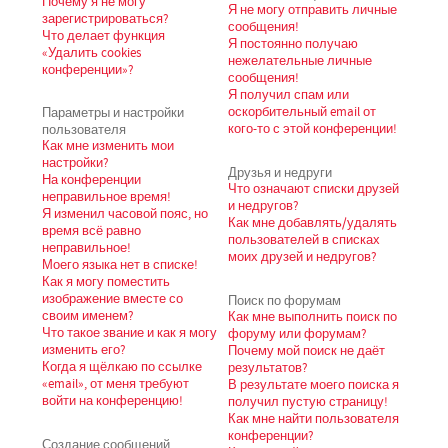
Почему я не могу
Я не могу отправить личные
зарегистрироваться?
сообщения!
Что делает функция
Я постоянно получаю
«Удалить cookies
нежелательные личные
конференции»?
сообщения!
Я получил спам или
Параметры и настройки
оскорбительный email от
пользователя
кого-то с этой конференции!
Как мне изменить мои
настройки?
Друзья и недруги
На конференции
Что означают списки друзей
неправильное время!
и недругов?
Я изменил часовой пояс, но
Как мне добавлять/удалять
время всё равно
пользователей в списках
неправильное!
моих друзей и недругов?
Моего языка нет в списке!
Как я могу поместить
изображение вместе со
Поиск по форумам
своим именем?
Как мне выполнить поиск по
Что такое звание и как я могу
форуму или форумам?
изменить его?
Почему мой поиск не даёт
Когда я щёлкаю по ссылке
результатов?
«email», от меня требуют
В результате моего поиска я
войти на конференцию!
получил пустую страницу!
Как мне найти пользователя
конференции?
Создание сообщений