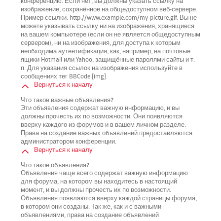
конференцию. Если нет, вы должны указать ссылку на
изображение, сохранённое на общедоступном веб-сервере.
Пример ссылки: http://www.example.com/my-picture.gif. Вы не
можете указывать ссылку ни на изображения, хранящиеся
на вашем компьютере (если он не является общедоступным
сервером), ни на изображения, для доступа к которым
необходима аутентификация, как, например, на почтовые
ящики Hotmail или Yahoo, защищённые паролями сайты и т.
п. Для указания ссылок на изображения используйте в
сообщениях тег BBCode [img].
Вернуться к началу
Что такое важные объявления?
Эти объявления содержат важную информацию, и вы
должны прочесть их по возможности. Они появляются
вверху каждого из форумов и в вашем личном разделе.
Права на создание важных объявлений предоставляются
администратором конференции.
Вернуться к началу
Что такое объявления?
Объявления чаще всего содержат важную информацию
для форума, на котором вы находитесь в настоящий
момент, и вы должны прочесть их по возможности.
Объявления появляются вверху каждой страницы форума,
в котором они созданы. Так же, как и с важными
объявлениями, права на создание объявлений