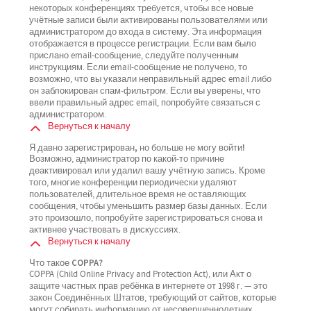
некоторых конференциях требуется, чтобы все новые
учётные записи были активированы пользователями или
администратором до входа в систему. Эта информация
отображается в процессе регистрации. Если вам было
прислано email-сообщение, следуйте полученным
инструкциям. Если email-сообщение не получено, то
возможно, что вы указали неправильный адрес email либо
он заблокирован спам-фильтром. Если вы уверены, что
ввели правильный адрес email, попробуйте связаться с
администратором.
Вернуться к началу
Я давно зарегистрирован, но больше не могу войти!
Возможно, администратор по какой-то причине
деактивировал или удалил вашу учётную запись. Кроме
того, многие конференции периодически удаляют
пользователей, длительное время не оставляющих
сообщения, чтобы уменьшить размер базы данных. Если
это произошло, попробуйте зарегистрироваться снова и
активнее участвовать в дискуссиях.
Вернуться к началу
Что такое COPPA?
COPPA (Child Online Privacy and Protection Act), или Акт о
защите частных прав ребёнка в интернете от 1998 г. — это
закон Соединённых Штатов, требующий от сайтов, которые
могут собирать информацию от несовершеннолетних