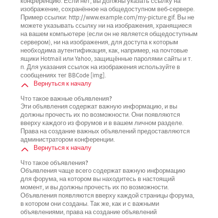
конференцию. Если нет, вы должны указать ссылку на
изображение, сохранённое на общедоступном веб-сервере.
Пример ссылки: http://www.example.com/my-picture.gif. Вы не
можете указывать ссылку ни на изображения, хранящиеся
на вашем компьютере (если он не является общедоступным
сервером), ни на изображения, для доступа к которым
необходима аутентификация, как, например, на почтовые
ящики Hotmail или Yahoo, защищённые паролями сайты и т.
п. Для указания ссылок на изображения используйте в
сообщениях тег BBCode [img].
Вернуться к началу
Что такое важные объявления?
Эти объявления содержат важную информацию, и вы
должны прочесть их по возможности. Они появляются
вверху каждого из форумов и в вашем личном разделе.
Права на создание важных объявлений предоставляются
администратором конференции.
Вернуться к началу
Что такое объявления?
Объявления чаще всего содержат важную информацию
для форума, на котором вы находитесь в настоящий
момент, и вы должны прочесть их по возможности.
Объявления появляются вверху каждой страницы форума,
в котором они созданы. Так же, как и с важными
объявлениями, права на создание объявлений