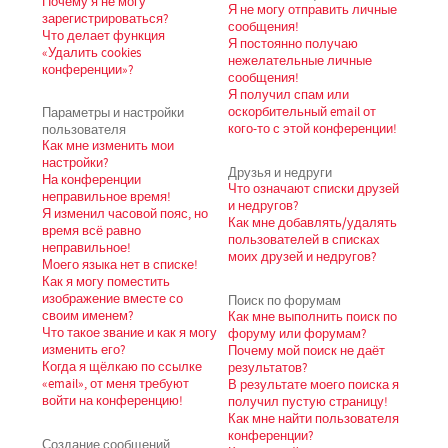
Почему я не могу
Я не могу отправить личные
зарегистрироваться?
сообщения!
Что делает функция
Я постоянно получаю
«Удалить cookies
нежелательные личные
конференции»?
сообщения!
Я получил спам или
Параметры и настройки
оскорбительный email от
пользователя
кого-то с этой конференции!
Как мне изменить мои
настройки?
Друзья и недруги
На конференции
Что означают списки друзей
неправильное время!
и недругов?
Я изменил часовой пояс, но
Как мне добавлять/удалять
время всё равно
пользователей в списках
неправильное!
моих друзей и недругов?
Моего языка нет в списке!
Как я могу поместить
изображение вместе со
Поиск по форумам
своим именем?
Как мне выполнить поиск по
Что такое звание и как я могу
форуму или форумам?
изменить его?
Почему мой поиск не даёт
Когда я щёлкаю по ссылке
результатов?
«email», от меня требуют
В результате моего поиска я
войти на конференцию!
получил пустую страницу!
Как мне найти пользователя
конференции?
Создание сообщений