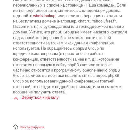
перечисленных в списке на странице «Наша команда». Если
вы не получили ответа, свяжитесь с владельцем домена
(сделайте
whois lookup
) или, если конференция находится
на бесплатном домене (например, chat.ru, Yahoo!, free.fr,
f2s.com и т. п.), с руководством или техподдержкой данного
не имеет никакого контроля
домена. Учтите, что phpBB Group
над данной конференцией
и не может нести никакой
ответственности за то, кем и как данная конференция
используется. Не обращайтесь к phpBB Group по
юридическим вопросам (о приостановке работы
не
конференции, ответственности за неё и т. д.), которые
относятся напрямую
к сайту phpBB.com или которые
частично относятся к программному обеспечению phpBB
Group. Если же вы всё-таки пошлёте email в адрес phpBB
третьей
Group об использовании данной конференции
стороной
, то не ждите подробного письма, или вы можете
вообще не получить ответа.
Вернуться к началу
Список форумов